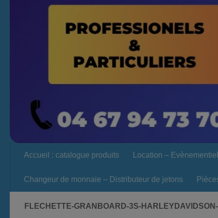
Accueil : catalogue produits
Location – Evènementie
Changeur de monnaie – Distributeur de jetons
Pièce
FLECHETTE-GRANBOARD-3S-HARLEYDAVIDSO