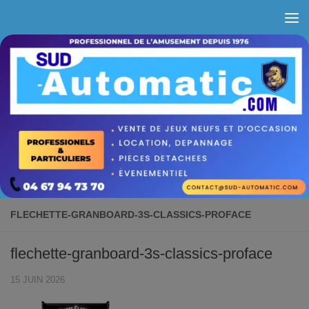
Skip to content
FLECHETTE-GRANBOARD-3S-CLASSICS-PROFACE
flechette-granboard-3s-classics-proface
15 JUIN 2026