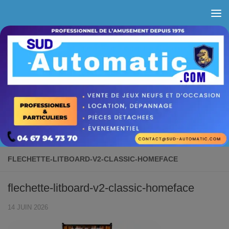
Skip to content
FLECHETTE-LITBOARD-V2-CLASSIC-HOMEFACE
flechette-litboard-v2-classic-homeface
14 JUIN 2026