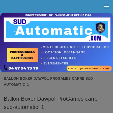
Skip to content
BALLON-BOXER-DAWPOL-PROGAMES-CARRE-SUD-
AUTOMATIC_1
Ballon-Boxer-Dawpol-ProGames-carre-
sud-automatic_1