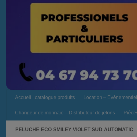
Accueil : catalogue produits
Location – Evènementie
Changeur de monnaie – Distributeur de jetons
Pièce
PELUCHE-ECO-SMILEY-VIOLET-SUD-AUTOMATIC –