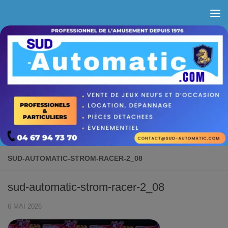
Skip to content
SUD-AUTOMATIC-STROM-RACER-2_08
sud-automatic-strom-racer-2_08
6 MAI 2026