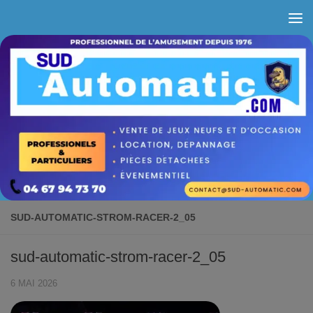
Skip to content
SUD-AUTOMATIC-STROM-RACER-2_05
sud-automatic-strom-racer-2_05
6 MAI 2026