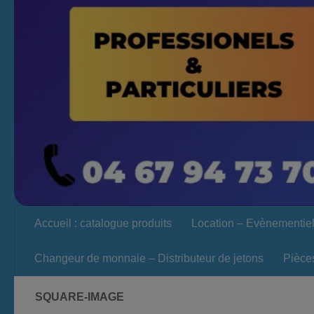
Accueil : catalogue produits
Location – Evènementie
Changeur de monnaie – Distributeur de jetons
Pièce
SQUARE-IMAGE