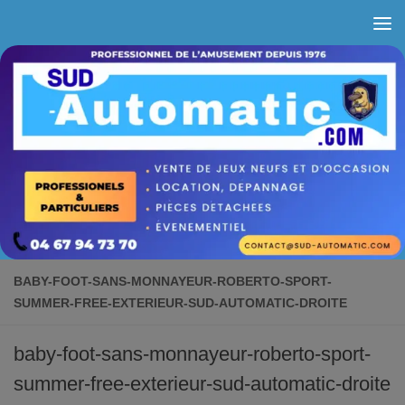
Skip to content
BABY-FOOT-SANS-MONNAYEUR-ROBERTO-SPORT-
SUMMER-FREE-EXTERIEUR-SUD-AUTOMATIC-DROITE
baby-foot-sans-monnayeur-roberto-sport-
summer-free-exterieur-sud-automatic-droite