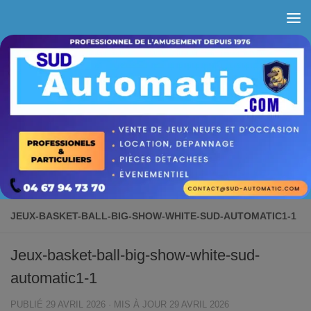
Skip to content
JEUX-BASKET-BALL-BIG-SHOW-WHITE-SUD-AUTOMATIC1-1
Jeux-basket-ball-big-show-white-sud-
automatic1-1
PUBLIÉ
29 AVRIL 2026
· MIS À JOUR
29 AVRIL 2026