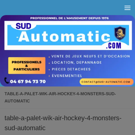
Skip to content
TABLE-A-PALET-WIK-AIR-HOCKEY-4-MONSTERS-SUD-
AUTOMATIC
table-a-palet-wik-air-hockey-4-monsters-
sud-automatic