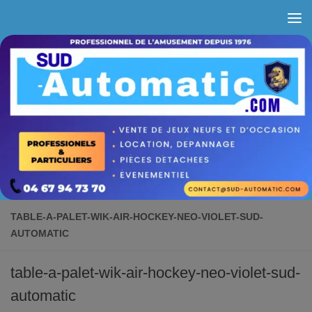
Skip to content
TABLE-A-PALET-WIK-AIR-HOCKEY-NEO-VIOLET-SUD-
AUTOMATIC
table-a-palet-wik-air-hockey-neo-violet-sud-
automatic