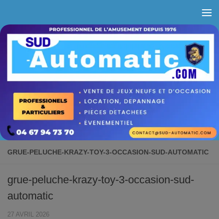
Skip to content
GRUE-PELUCHE-KRAZY-TOY-3-OCCASION-SUD-AUTOMATIC
grue-peluche-krazy-toy-3-occasion-sud-
automatic
27 AVRIL 2026