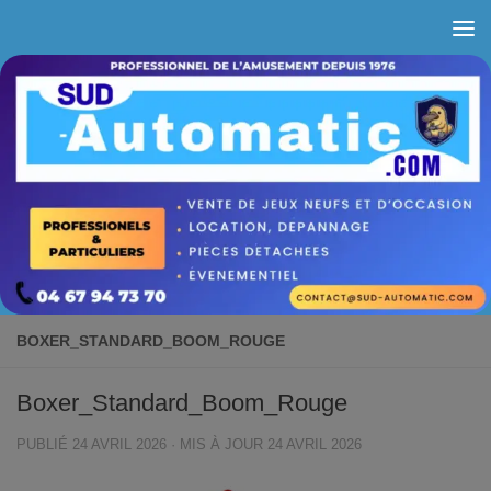
Skip to content
BOXER_STANDARD_BOOM_ROUGE
Boxer_Standard_Boom_Rouge
PUBLIÉ
24 AVRIL 2026
· MIS À JOUR
24 AVRIL 2026