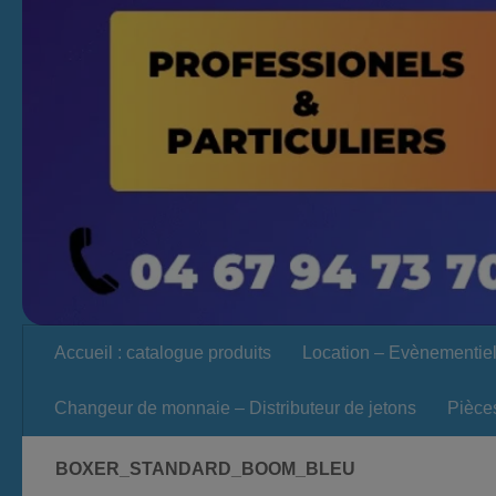
Accueil : catalogue produits
Location – Evènementie
Changeur de monnaie – Distributeur de jetons
Pièce
BOXER_STANDARD_BOOM_BLEU