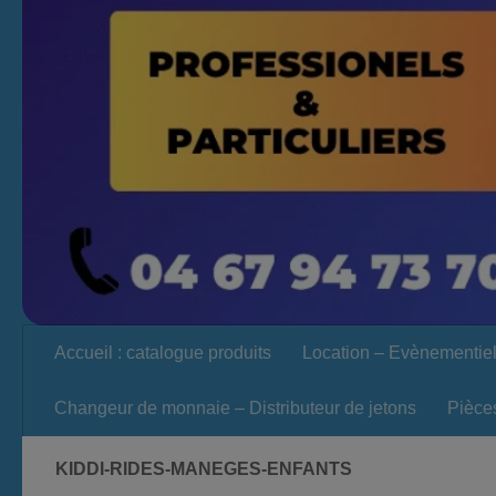
Accueil : catalogue produits
Location – Evènementie
Changeur de monnaie – Distributeur de jetons
Pièce
KIDDI-RIDES-MANEGES-ENFANTS