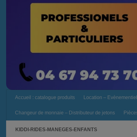
Accueil : catalogue produits
Location – Evènementie
Changeur de monnaie – Distributeur de jetons
Pièce
KIDDI-RIDES-MANEGES-ENFANTS