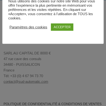
Nous utilisons des cookies sur notre site Web pour vous
offrir l'expérience la plus pertinente en mémorisant vos
préférences et les visites répétées. En cliquant sur
«Accepter», vous consentez à l'utilisation de TOUS les
cookies.
Paramètres des cookies
ACCEPTER
SARL AU CAPITAL DE 8000 €
47 rue cave des consuls
34480 - PUISSALICON
France
Tél: +33 (0) 4 67 94 73 70
contact@sud-automatic.com
POLITIQUE DE CONFIDENTIALITÉ & CONDITIONS DE VENTES