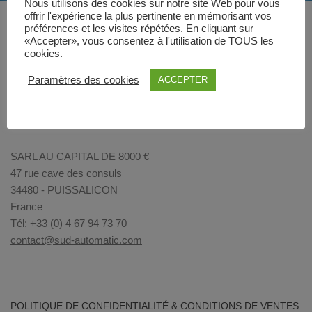
Nous utilisons des cookies sur notre site Web pour vous
offrir l'expérience la plus pertinente en mémorisant vos
préférences et les visites répétées. En cliquant sur
«Accepter», vous consentez à l'utilisation de TOUS les
cookies.
Paramètres des cookies
ACCEPTER
SARL AU CAPITAL DE 8000 €
47 rue cave des consuls
34480 - PUISSALICON
France
Tél: +33 (0) 4 67 94 73 70
contact@sud-automatic.com
POLITIQUE DE CONFIDENTIALITÉ & CONDITIONS DE VENTES