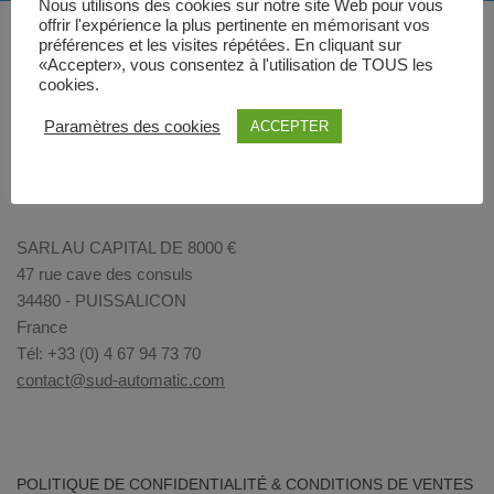
Nous utilisons des cookies sur notre site Web pour vous
offrir l'expérience la plus pertinente en mémorisant vos
préférences et les visites répétées. En cliquant sur
«Accepter», vous consentez à l'utilisation de TOUS les
cookies.
Paramètres des cookies
ACCEPTER
SARL AU CAPITAL DE 8000 €
47 rue cave des consuls
34480 - PUISSALICON
France
Tél: +33 (0) 4 67 94 73 70
contact@sud-automatic.com
POLITIQUE DE CONFIDENTIALITÉ & CONDITIONS DE VENTES