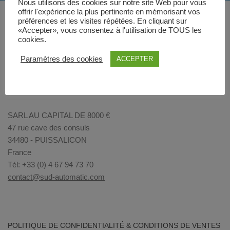
Nous utilisons des cookies sur notre site Web pour vous
offrir l'expérience la plus pertinente en mémorisant vos
préférences et les visites répétées. En cliquant sur
«Accepter», vous consentez à l'utilisation de TOUS les
cookies.
Paramètres des cookies
ACCEPTER
SARL AU CAPITAL DE 8000 €
47 rue cave des consuls
34480 - PUISSALICON
France
Tél: +33 (0) 4 67 94 73 70
contact@sud-automatic.com
POLITIQUE DE CONFIDENTIALITÉ & CONDITIONS DE VENTES