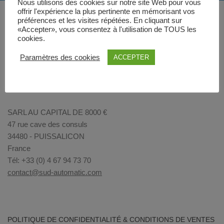
Nous utilisons des cookies sur notre site Web pour vous
offrir l'expérience la plus pertinente en mémorisant vos
préférences et les visites répétées. En cliquant sur
«Accepter», vous consentez à l'utilisation de TOUS les
cookies.
Paramètres des cookies
ACCEPTER
SARL AU CAPITAL DE 8000 €
47 rue cave des consuls
34480 - PUISSALICON
France
Tél: +33 (0) 4 67 94 73 70
contact@sud-automatic.com
POLITIQUE DE CONFIDENTIALITÉ & CONDITIONS DE VENTES