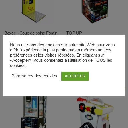
Boxer – Coup de poing Forain –
TOP UP
Gift
5.520,00
€
Nous utilisons des cookies sur notre site Web pour vous
offrir l'expérience la plus pertinente en mémorisant vos
Lire la suite
préférences et les visites répétées. En cliquant sur
Ajouter au panier
«Accepter», vous consentez à l'utilisation de TOUS les
Vue rapide
cookies.
Vue rapide
Paramètres des cookies
ACCEPTER
Promo !