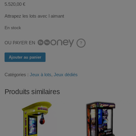
5.520,00
€
Attrapez les lots avec l aimant
En stock
OU PAYER EN
?
quantité
Ajouter au panier
de
TREASURE
Catégories :
Jeux à lots
,
Jeux dédiés
DIVER
Produits similaires