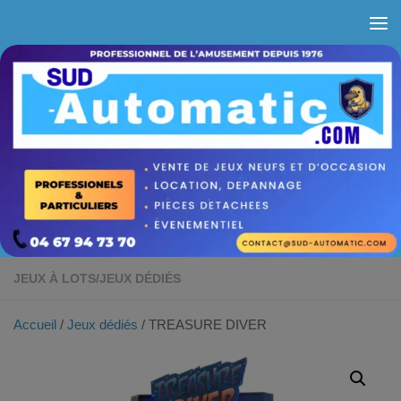
Skip to content
JEUX À LOTS
/
JEUX DÉDIÉS
Accueil
/
Jeux dédiés
/ TREASURE DIVER