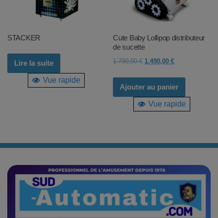
STACKER
Cute Baby Lollipop distributeur
de sucette
Le
Le
1.790,00
€
1.490,00
€
Lire la suite
prix
prix
Vue rapide
initial
actuel
Ajouter au panier
était :
est :
Vue rapide
1.790,00 €.
1.490,00 €.