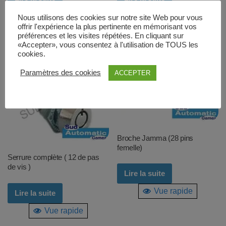
Vue rapide
Vue rapide
Nous utilisons des cookies sur notre site Web pour vous
offrir l'expérience la plus pertinente en mémorisant vos
préférences et les visites répétées. En cliquant sur
«Accepter», vous consentez à l'utilisation de TOUS les
cookies.
Paramètres des cookies
ACCEPTER
Broche Jamma (28 pins
femelle)
Serrure complète ( 12 de pas
de vis )
Lire la suite
Vue rapide
Lire la suite
Vue rapide