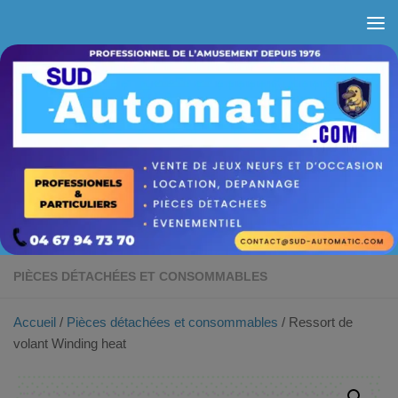
Skip to content
PIÈCES DÉTACHÉES ET CONSOMMABLES
Accueil
/
Pièces détachées et consommables
/ Ressort de
volant Winding heat