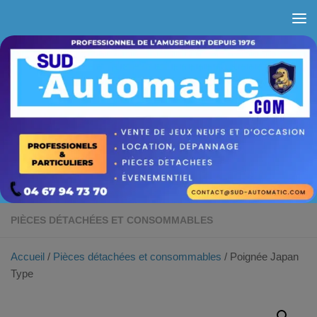
Skip to content
PIÈCES DÉTACHÉES ET CONSOMMABLES
Accueil
/
Pièces détachées et consommables
/ Poignée Japan
Type