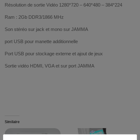
Résolution de sortie Vidéo 1280*720 – 640*480 – 384*224
Ram : 2Gb DDR3/1866 MHz
Son stéréo sur jack et mono sur JAMMA
port USB pour manette additionnelle
Port USB pour stockage externe et ajout de jeux
Sortie vidéo HDMI, VGA et sur port JAMMA
Similaire