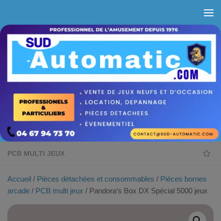
Skip to content
PCB MULTI JEUX
Accueil
/
Pièces détachées et consommables
/
Pièces bornes
arcade
/
PCB multi jeux
/ Pandora’s Box DX Spécial 5000 jeux