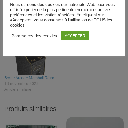
Nous utilisons des cookies sur notre site Web pour vous
offrir l'expérience la plus pertinente en mémorisant vos
préférences et les visites répétées. En cliquant sur
«Accepter», vous consentez à l'utilisation de TOUS les
Pandora Box SAGA DX 9800
Borne Arcade Jack Daniel’s
cookies.
en 1
White
15 octobre 2025
13 janvier 2021
Paramètres des cookies
ACCEPTER
Article similaire
Article similaire
Borne Arcade Marshall Rétro
13 novembre 2023
Article similaire
Produits similaires