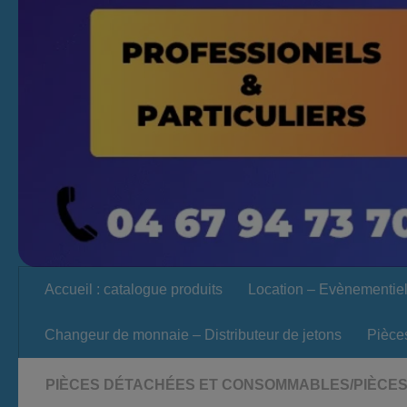
Accueil : catalogue produits
Location – Evènementie
Changeur de monnaie – Distributeur de jetons
Pièce
PIÈCES DÉTACHÉES ET CONSOMMABLES
/
PIÈCE