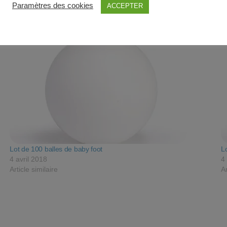
Paramètres des cookies
ACCEPTER
Lot de 100 balles de baby foot
L
4 avril 2018
4
Article similaire
Ar