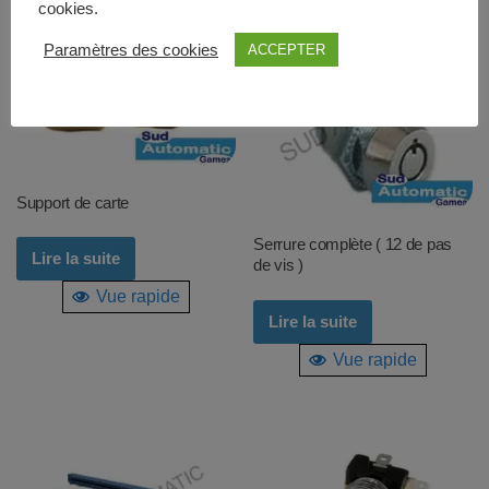
cookies.
Paramètres des cookies
ACCEPTER
Support de carte
Serrure complète ( 12 de pas
Lire la suite
de vis )
Vue rapide
Lire la suite
Vue rapide