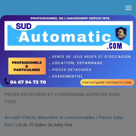
Skip to content
PIÈCES DÉTACHÉES ET CONSOMMABLES
/
PIÈCES BABY
FOOT
Accueil
/
Pièces détachées et consommables
/
Pièces baby
foot
/ Lot de 25 balles de baby foot