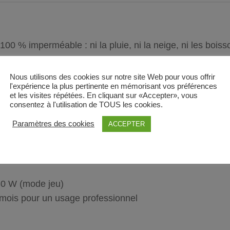
100 % imperméable : ni la pluie, ni la neige, ni les boisso
uer des points mais faites attention aux cercles rouges 
nsport facile.
Nous utilisons des cookies sur notre site Web pour vous offrir
l'expérience la plus pertinente en mémorisant vos préférences
et les visites répétées. En cliquant sur «Accepter», vous
ité, convenant aussi bien aux enfants qu’aux adultes
consentez à l'utilisation de TOUS les cookies.
 RM5
Paramètres des cookies
ACCEPTER
nregistrement
30 W (mode jeu)
 mois pour un usage professionnel