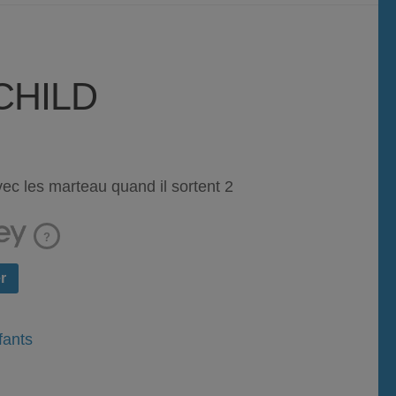
CHILD
vec les marteau quand il sortent 2
?
r
fants