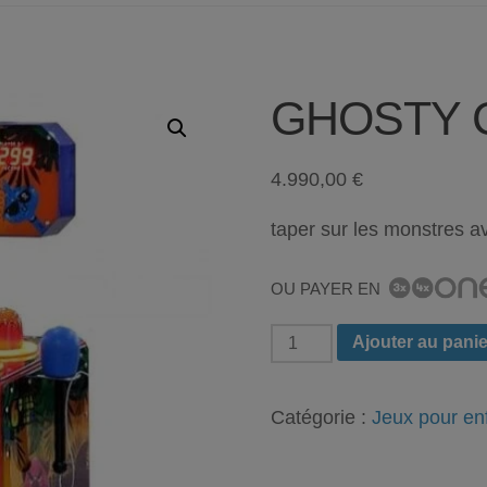
GHOSTY 
4.990,00
€
taper sur les monstres a
OU PAYER EN
quantité
Ajouter au panie
de
GHOSTY
Catégorie :
Jeux pour en
CHILD