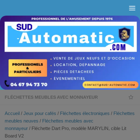
Skip to content
FLÉCHETTES MEUBLES AVEC MONNAYEUR
Accueil
/
Jeux pour cafés
/
Fléchettes électroniques
/
Fléchettes
meubles neuves
/
Fléchettes meubles avec
monnayeur
/ Fléchette Dart Pro, modèle MARYLIN, cible Lit
Board V2