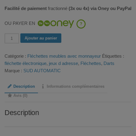
Facilité de paiement
fractionné
(3x ou 4x) via Oney ou PayPal
OU PAYER EN
?
quantité
Ajouter au panier
de
Fléchette
Catégorie :
Fléchettes meubles avec monnayeur
Étiquettes :
Dart
fléchette électronique
,
jeux d adresse
,
Fléchettes
,
Darts
Pro,
Marque :
SUD AUTOMATIC
modèle
MARYLIN,
Description
Informations complémentaires
cible
Lit
Avis (0)
Board
V2
Description