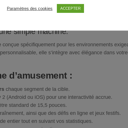
issent à chaque lancer, ce qui rend chaque partie spect
de jouer en ligne. De cette manière, vos clients peuven
Paramètres des cookies
ACCEPTER
, allant du Cricket classique aux Party Games festifs.
’une simple machine.
 conçue spécifiquement pour les environnements exigea
rsonnalisable, elle s’intègre avec élégance dans votre d
ne d’amusement :
urs
chaque segment de la cible.
 2
(Android ou iOS) pour une interactivité
accrue
.
tre standard de 15,5 pouces.
traînement, ainsi que des défis en ligne et jeux festifs.
 entier tout en suivant vos statistiques.