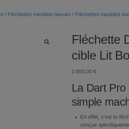
es
/
Fléchettes meubles neuves
/
Fléchettes meubles a
Fléchette 
cible Lit B
2.850,00
€
La
Dart Pro 
simple mach
En effet, c’est la
fléc
conçue spécifiqueme