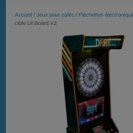
Accueil
/
Jeux pour cafés
/
Fléchettes électroniqu
cible Lit Board V2