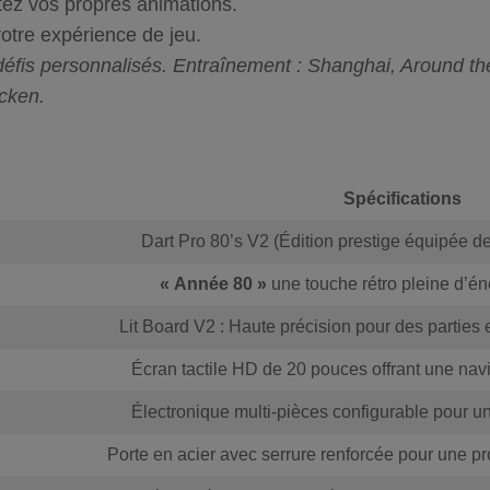
tez vos propres animations.
votre expérience de jeu.
défis personnalisés. Entraînement
:
Shanghai, Around the
cken.
Spécifications
Dart Pro 80’s V2
(Édition prestige équipée de 
« Année 80 »
une touche rétro pleine d’én
Lit Board V2
: Haute précision pour des parties 
Écran tactile HD de
20 pouces
offrant une navig
Électronique multi-pièces
configurable pour un
Porte en acier
avec serrure renforcée pour une pro