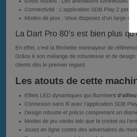
Effets visuels :
Les animations lumineuses réag
Connectivité :
L’application SDB Play 2 permet 
Modes de jeux :
Vous disposez d’un large choix
La
Dart Pro 80’s
est bien plus qu
En effet, c’est la
fléchette monnayeur
de référence
Grâce à son mélange de robustesse et de design pe
clients dès le premier regard.
Les atouts de cette machi
Effets LED dynamiques
qui illuminen
t d’aille
Connexion sans fil
avec l’application
SDB Play
Design robuste
et précis comprenant un diamè
Modes de jeu variés
tels que le cricket ou l’en
Jouez en ligne contre des adversaires du monde