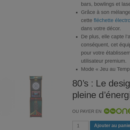
bars, bowlings et la
Grâce à son mélange 
cette
fléchette électr
dans votre décor.
De plus, elle capte l’
conséquent, cet équip
pour votre établisse
utilisateur premium.
Mode « Jeu au Temps
80’s :
Le desig
pleine d’énerg
OU PAYER EN
quantité
Ajouter au panie