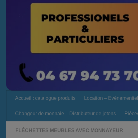
Accueil : catalogue produits
Location – Evènementie
Changeur de monnaie – Distributeur de jetons
Pièce
FLÉCHETTES MEUBLES AVEC MONNAYEUR