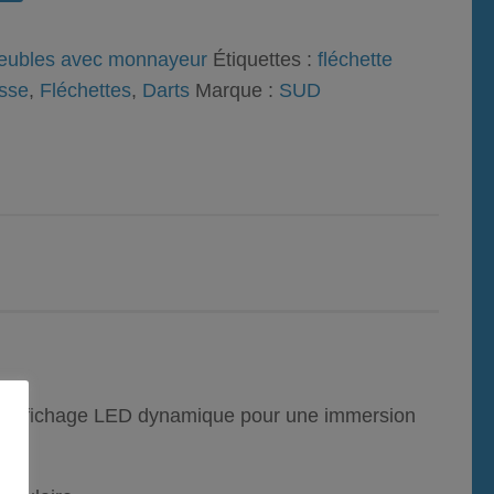
meubles avec monnayeur
Étiquettes :
fléchette
esse
,
Fléchettes
,
Darts
Marque :
SUD
 un affichage LED dynamique pour une immersion