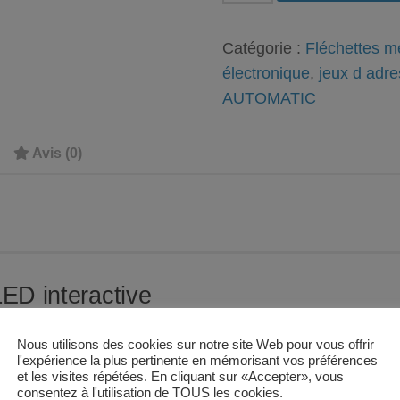
de
Fléchette
Catégorie :
Fléchettes 
Dart
électronique
,
jeux d adr
Pro
AUTOMATIC
modèle
80'S,
Avis (0)
cible
Lit
Board
V2
LED interactive
lèbre
LIT BOARD V2
. Cette cible électronique propose
Nous utilisons des cookies sur notre site Web pour vous offrir
l'expérience la plus pertinente en mémorisant vos préférences
et les visites répétées. En cliquant sur «Accepter», vous
consentez à l'utilisation de TOUS les cookies.