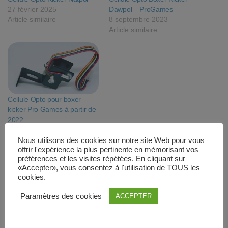
27 février 2025
Dawpol – ProGames
Article similaire
8 septembre 2023
Article similaire
Cellule Opto pour boxer
kicker Pro Games à partir de
2022
21 février 2024
Article similaire
Nous utilisons des cookies sur notre site Web pour vous
offrir l'expérience la plus pertinente en mémorisant vos
préférences et les visites répétées. En cliquant sur
«Accepter», vous consentez à l'utilisation de TOUS les
Produits similaires
cookies.
Paramètres des cookies
ACCEPTER