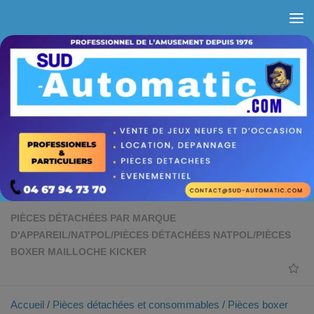
Skip to content
PIÈCES DÉTACHÉES PAR MARQUE
D'APPAREIL
/
NATPOL
/
PIÈCES DÉTACHÉES NATPOL
/
PIÈCES
BOXER MAILLOCHE KICKER
Accueil
/
Pièces détachées et consommables
/
Pièces boxer