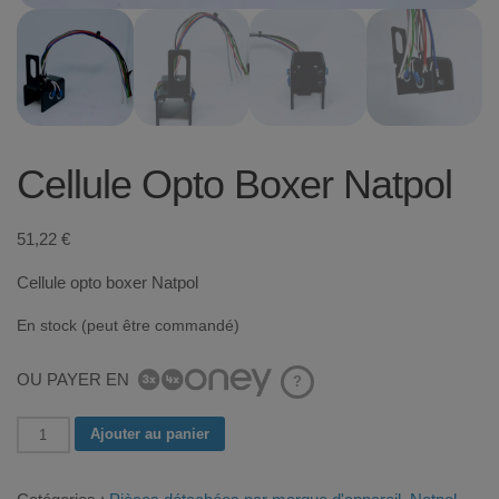
Cellule Opto Boxer Natpol
51,22
€
Cellule opto boxer Natpol
En stock (peut être commandé)
OU PAYER EN
?
quantité
Ajouter au panier
de
Cellule