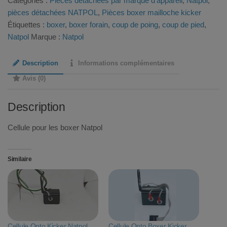
Catégories :
Pièces détachées par marque d'appareil
,
Natpol
,
Opto
pièces détachées NATPOL
,
Pièces boxer mailloche kicker
Boxer
Étiquettes :
boxer
,
boxer forain
,
coup de poing
,
coup de pied
,
Natpol
Natpol
Marque :
Natpol
Description
Informations complémentaires
Avis (0)
Description
Cellule pour les boxer Natpol
Similaire
Cellule Opto Kicker Natpol
Cellule Opto Boxer Kicker