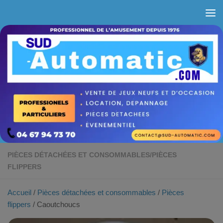
Skip to content
PIÈCES DÉTACHÉES ET CONSOMMABLES
/
PIÈCES
FLIPPERS
Accueil
/
Pièces détachées et consommables
/
Pièces
flippers
/ Caoutchoucs