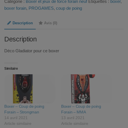
Catégorie :
Boxer et jeux de force forain neuf
Étiquettes :
boxer
,
boxer forain
,
PROGAMES
,
coup de poing
Description
Avis (0)
Description
Déco Gladiator pour ce boxer
Similaire
Boxer – Coup de poing
Boxer – Coup de poing
Forain – Strongman
Forain – MMA
14 avril 2021
13 avril 2021
Article similaire
Article similaire