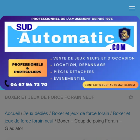
Skip to content
BOXER ET JEUX DE FORCE FORAIN NEUF
Accueil
/
Jeux dédiés
/
Boxer et jeux de force forain
/
Boxer et
jeux de force forain neuf
/ Boxer – Coup de poing Forain –
Gladiator