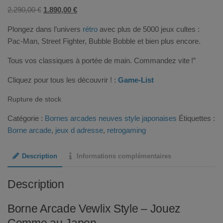
Le
Le
2.290,00
€
1.890,00
€
prix
prix
Plongez dans l’univers
rétro
avec plus de 5000 jeux cultes :
initial
actuel
Pac-Man, Street Fighter, Bubble Bobble et bien plus encore.
était :
est :
2.290,00 €.
1.890,00 €.
Tous vos classiques à portée de main. Commandez vite !”
Cliquez pour tous les découvrir ! :
Game-List
Rupture de stock
Catégorie :
Bornes arcades neuves style japonaises
Étiquettes :
Borne arcade
,
jeux d adresse
,
retrogaming
Description
Informations complémentaires
Description
Borne Arcade Vewlix Style – Jouez