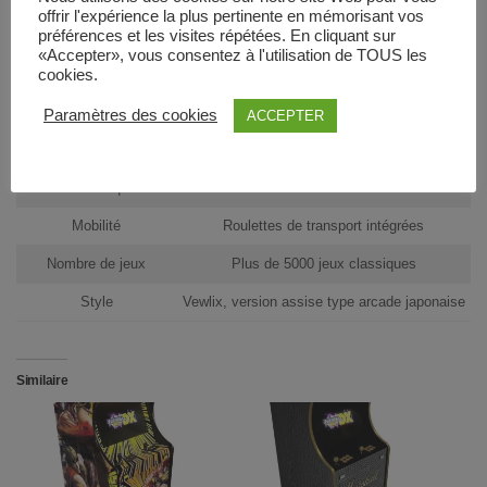
offrir l'expérience la plus pertinente en mémorisant vos
préférences et les visites répétées. En cliquant sur
Dimensions (L × P × H)
85 × 80 × 160 cm
«Accepter», vous consentez à l'utilisation de TOUS les
Poids
100 kg
cookies.
Commandes
2 poignées, 6 boutons par joueur
Paramètres des cookies
ACCEPTER
Écran
LCD horizontal 32 pouces
Connectique
Connecteur Jamma
Mobilité
Roulettes de transport intégrées
Nombre de jeux
Plus de 5000 jeux classiques
Style
Vewlix, version assise type arcade japonaise
Similaire