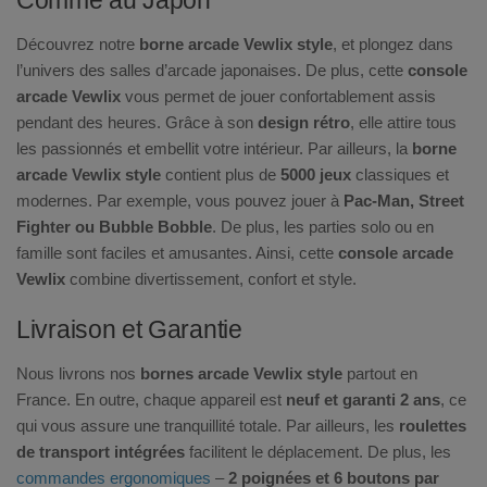
Comme au Japon
Découvrez notre
borne arcade Vewlix style
, et plongez dans
l’univers des salles d’arcade japonaises. De plus, cette
console
arcade Vewlix
vous permet de jouer confortablement assis
pendant des heures. Grâce à son
design rétro
, elle attire tous
les passionnés et embellit votre intérieur. Par ailleurs, la
borne
arcade Vewlix style
contient plus de
5000 jeux
classiques et
modernes. Par exemple, vous pouvez jouer à
Pac-Man, Street
Fighter ou Bubble Bobble
. De plus, les parties solo ou en
famille sont faciles et amusantes. Ainsi, cette
console arcade
Vewlix
combine divertissement, confort et style.
Livraison et Garantie
Nous livrons nos
bornes arcade Vewlix style
partout en
France. En outre, chaque appareil est
neuf et garanti 2 ans
, ce
qui vous assure une tranquillité totale. Par ailleurs, les
roulettes
de transport intégrées
facilitent le déplacement. De plus, les
commandes ergonomiques
–
2 poignées et 6 boutons par