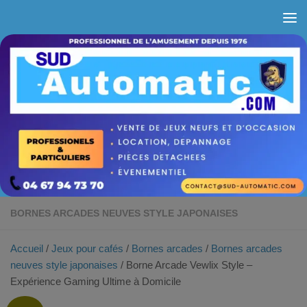
Skip to content
BORNES ARCADES NEUVES STYLE JAPONAISES
Accueil
/
Jeux pour cafés
/
Bornes arcades
/
Bornes arcades
neuves style japonaises
/ Borne Arcade Vewlix Style –
Expérience Gaming Ultime à Domicile