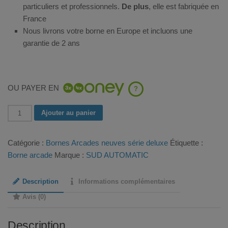
particuliers et professionnels.
De plus
, elle est fabriquée en
France
Nous livrons votre borne en Europe et incluons une
garantie de 2 ans
OU PAYER EN
?
quantité
Ajouter au panier
de
Borne
Catégorie :
Bornes Arcades neuves série deluxe
Étiquette :
Arcade
Borne arcade
Marque :
SUD AUTOMATIC
Donkey
Kong
Description
Informations complémentaires
Classic
Avis (0)
Description