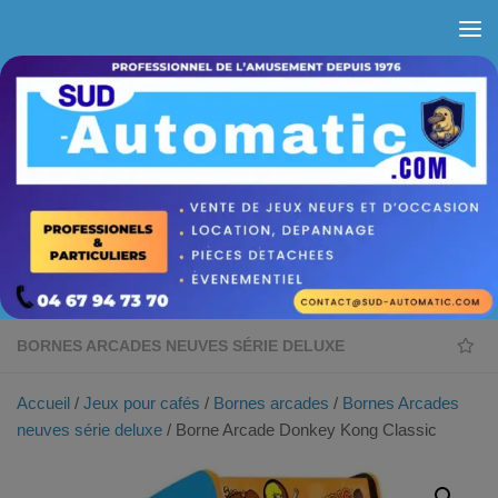
Skip to content
BORNES ARCADES NEUVES SÉRIE DELUXE
Accueil
/
Jeux pour cafés
/
Bornes arcades
/
Bornes Arcades
neuves série deluxe
/ Borne Arcade Donkey Kong Classic