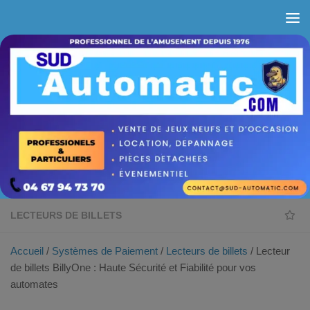
Skip to content
LECTEURS DE BILLETS
Accueil
/
Systèmes de Paiement
/
Lecteurs de billets
/ Lecteur
de billets BillyOne : Haute Sécurité et Fiabilité pour vos
automates