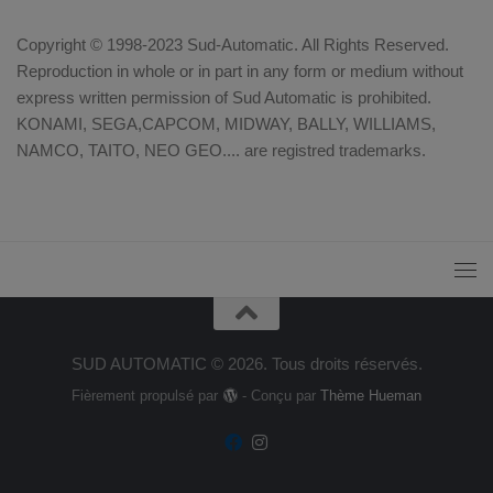
Copyright © 1998-2023 Sud-Automatic. All Rights Reserved.
Reproduction in whole or in part in any form or medium without
express written permission of Sud Automatic is prohibited.
KONAMI, SEGA,CAPCOM, MIDWAY, BALLY, WILLIAMS,
NAMCO, TAITO, NEO GEO.... are registred trademarks.
SUD AUTOMATIC © 2026. Tous droits réservés.
Fièrement propulsé par
- Conçu par
Thème Hueman