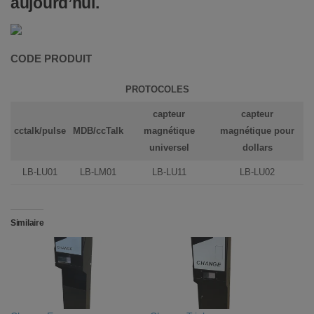
aujourd’hui.
CODE PRODUIT
PROTOCOLES
capteur
capteur
cctalk/pulse
MDB/ccTalk
magnétique
magnétique pour
universel
dollars
LB-LU01
LB-LM01
LB-LU11
LB-LU02
Similaire