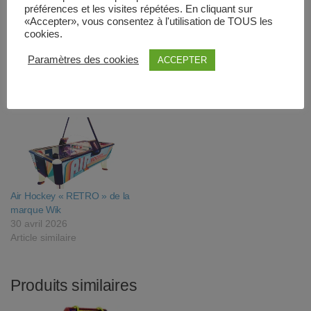
préférences et les visites répétées. En cliquant sur
«Accepter», vous consentez à l'utilisation de TOUS les
cookies.
Air Hockey Airboy Presas
Air Hockey « GOLDEN» Wik
Paramètres des cookies
ACCEPTER
occasion
30 avril 2026
5 avril 2025
Article similaire
Article similaire
Air Hockey « RETRO » de la
marque Wik
30 avril 2026
Article similaire
Produits similaires