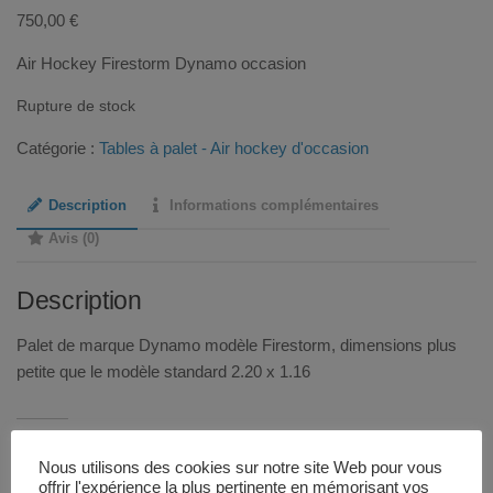
750,00
€
Air Hockey Firestorm Dynamo occasion
Rupture de stock
Catégorie :
Tables à palet - Air hockey d'occasion
Description
Informations complémentaires
Avis (0)
Description
Palet de marque Dynamo modèle Firestorm, dimensions plus
petite que le modèle standard 2.20 x 1.16
Similaire
Nous utilisons des cookies sur notre site Web pour vous
offrir l'expérience la plus pertinente en mémorisant vos