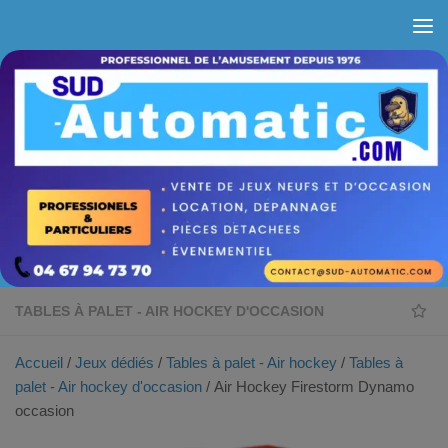
Skip to content
TABLES À PALET - AIR HOCKEY D'OCCASION
Accueil
/
Jeux dédiés
/
Tables à palet - Air hockey
/
Tables à
palet - Air hockey d'occasion
/ Air Hockey Firestorm Dynamo
occasion