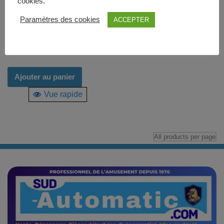
cookies.
Paramètres des cookies
ACCEPTER
Grue Tommy Bear Think Sweets
occasion
990,00
€
Ajouter au panier
Vue rapide