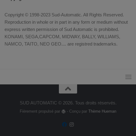
Copyright © 1998-2023 Sud-Automatic. All Rights Reserved.
Reproduction in whole or in part in any form or medium without
express written permission of Sud Automatic is prohibited.
KONAMI, SEGA,CAPCOM, MIDWAY, BALLY, WILLIAMS,
NAMCO, TAITO, NEO GEO.... are registred trademarks.
SUD AUTOMATIC © 2026. Tous droits réservés.
Fièrement propulsé par
- Conçu par
Thème Hueman