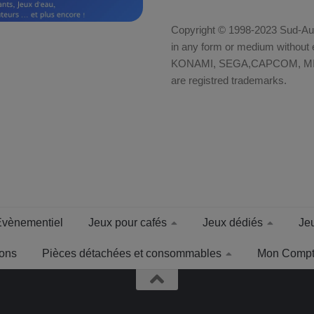
Copyright © 1998-2023 Sud-Auto
in any form or medium without e
KONAMI, SEGA,CAPCOM, MID
are registred trademarks.
Evènementiel
Jeux pour cafés
Jeux dédiés
Jeu
tons
Pièces détachées et consommables
Mon Comp