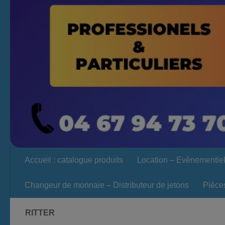
Accueil : catalogue produits
Location – Evènementie
Changeur de monnaie – Distributeur de jetons
Pièce
RITTER