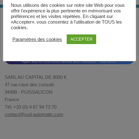
Nous utilisons des cookies sur notre site Web pour vous
offrir l'expérience la plus pertinente en mémorisant vos
préférences et les visites répétées. En cliquant sur
«Accepter», vous consentez à l'utilisation de TOUS les
cookies.
Paramètres des cookies
ACCEPTER
SARL AU CAPITAL DE 8000 €
47 rue cave des consuls
34480 - PUISSALICON
France
Tél: +33 (0) 4 67 94 73 70
contact@sud-automatic.com