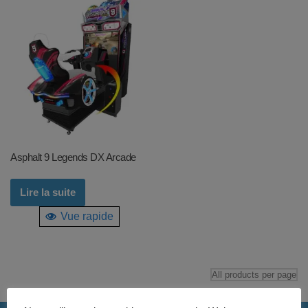
Asphalt 9 Legends DX Arcade
Lire la suite
Vue rapide