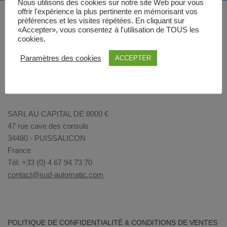
Nous utilisons des cookies sur notre site Web pour vous
offrir l'expérience la plus pertinente en mémorisant vos
préférences et les visites répétées. En cliquant sur
«Accepter», vous consentez à l'utilisation de TOUS les
cookies.
Paramètres des cookies
ACCEPTER
SARL AU CAPITAL DE 8000 €
47 rue cave des consuls
34480 - PUISSALICON
France
Tél: +33 (0) 4 67 94 73 70
contact@sud-automatic.com
POLITIQUE DE CONFIDENTIALITÉ & CONDITIONS DE VENTES