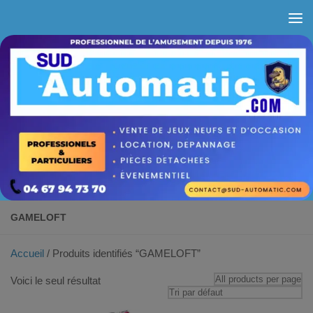
Skip to content
GAMELOFT
Accueil
/ Produits identifiés “GAMELOFT”
Voici le seul résultat