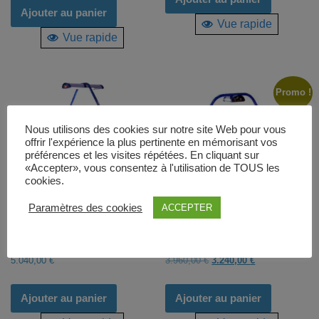
Ajouter au panier
Vue rapide
Vue rapide
Promo !
Nous utilisons des cookies sur notre site Web pour vous
offrir l'expérience la plus pertinente en mémorisant vos
préférences et les visites répétées. En cliquant sur
«Accepter», vous consentez à l'utilisation de TOUS les
cookies.
Paramètres des cookies
ACCEPTER
Air Hockey Kickshot de la
Air Hockey Magic de la marque
marque Wik
Wik
Le
Le
5.040,00
€
3.960,00
€
3.240,00
€
prix
prix
initial
actuel
Ajouter au panier
Ajouter au panier
était :
est :