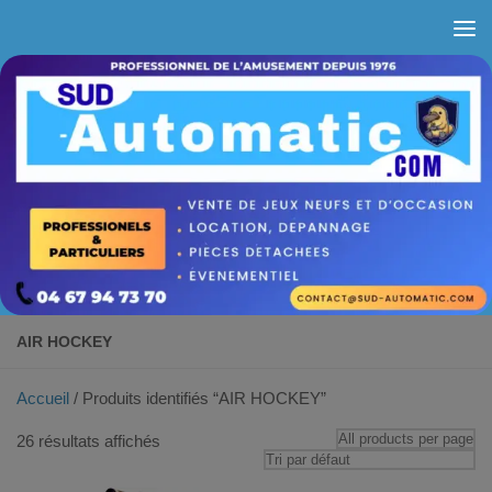
Skip to content
AIR HOCKEY
Accueil
/ Produits identifiés “AIR HOCKEY”
26 résultats affichés